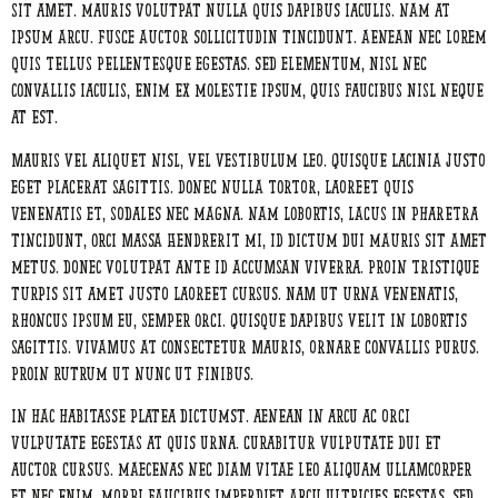
sit amet. Mauris volutpat nulla quis dapibus iaculis. Nam at
ipsum arcu. Fusce auctor sollicitudin tincidunt. Aenean nec lorem
quis tellus pellentesque egestas. Sed elementum, nisl nec
convallis iaculis, enim ex molestie ipsum, quis faucibus nisl neque
at est.
Mauris vel aliquet nisl, vel vestibulum leo. Quisque lacinia justo
eget placerat sagittis. Donec nulla tortor, laoreet quis
venenatis et, sodales nec magna. Nam lobortis, lacus in pharetra
tincidunt, orci massa hendrerit mi, id dictum dui mauris sit amet
metus. Donec volutpat ante id accumsan viverra. Proin tristique
turpis sit amet justo laoreet cursus. Nam ut urna venenatis,
rhoncus ipsum eu, semper orci. Quisque dapibus velit in lobortis
sagittis. Vivamus at consectetur mauris, ornare convallis purus.
Proin rutrum ut nunc ut finibus.
In hac habitasse platea dictumst. Aenean in arcu ac orci
vulputate egestas at quis urna. Curabitur vulputate dui et
auctor cursus. Maecenas nec diam vitae leo aliquam ullamcorper
et nec enim. Morbi faucibus imperdiet arcu ultricies egestas. Sed