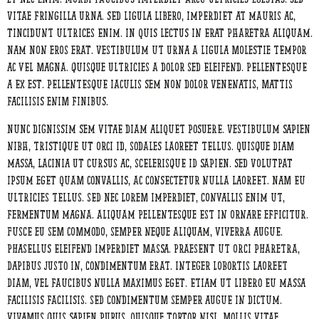
vitae fringilla urna. Sed ligula libero, imperdiet at mauris ac,
tincidunt ultrices enim. In quis lectus in erat pharetra aliquam.
Nam non eros erat. Vestibulum ut urna a ligula molestie tempor
ac vel magna. Quisque ultricies a dolor sed eleifend. Pellentesque
a ex est. Pellentesque iaculis sem non dolor venenatis, mattis
facilisis enim finibus.
Nunc dignissim sem vitae diam aliquet posuere. Vestibulum sapien
nibh, tristique ut orci id, sodales laoreet tellus. Quisque diam
massa, lacinia ut cursus ac, scelerisque id sapien. Sed volutpat
ipsum eget quam convallis, ac consectetur nulla laoreet. Nam eu
ultricies tellus. Sed nec lorem imperdiet, convallis enim ut,
fermentum magna. Aliquam pellentesque est in ornare efficitur.
Fusce eu sem commodo, semper neque aliquam, viverra augue.
Phasellus eleifend imperdiet massa. Praesent ut orci pharetra,
dapibus justo in, condimentum erat. Integer lobortis laoreet
diam, vel faucibus nulla maximus eget. Etiam ut libero eu massa
facilisis facilisis. Sed condimentum semper augue in dictum.
Vivamus quis sapien purus. Quisque tortor nisl, mollis vitae