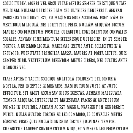
sollicitudin. Morbi vel arcu vitae metus semper tristique vitae
vel diam. Nullam ultrices diam sed ultrices hendrerit. Aenean
faucibus tincidunt est, eu maximus eros accumsan eget. Nam in
vestibulum ligula, nec porttitor felis. Nullam aliquam dictum
mauris condimentum posuere. Curabitur condimentum convallis
sodales. Aenean condimentum scelerisque ultricies. In et semper
tortor, a euismod ligula. Maecenas lectus ante, sollicitudin a
ipsum id, vulputate fringilla massa. Mauris at porta lectus, quis
semper nibh. Vestibulum bibendum metus libero, nec luctus ante
rhoncus vel.
Class aptent taciti sociosqu ad litora torquent per conubia
nostra, per inceptos himenaeos. Nam rutrum justo at justo
efficitur, sit amet accumsan risus egestas. Aenean malesuada
tempor aliquam. Interdum et malesuada fames ac ante ipsum
primis in faucibus. Aenean ac est magna. Praesent in hendrerit
purus. Nulla auctor tortor ac leo commodo, id convallis metus
egestas. Fusce quis nulla dignissim lectus pulvinar tempor.
Curabitur laoreet condimentum nibh, et viverra leo fermentum