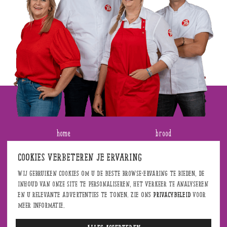
home
brood
bestellen
broodjes
Cookies verbeteren je ervaring
Wij gebruiken cookies om u de beste browse-ervaring te bieden, de
onze winkels
taart en vlaai
inhoud van onze site te personaliseren, het verkeer te analyseren
en u relevante advertenties te tonen. Zie ons
privacybeleid
voor
aanbiedingen
gebak en koek
meer informatie.
werken bij bekkers
belegde broodjes