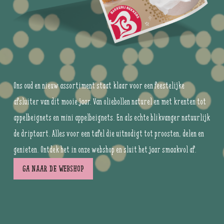
Ons oud en nieuw assortiment staat klaar voor een feestelijke
afsluiter van dit mooie jaar. Van oliebollen naturel en met krenten tot
appelbeignets en mini appelbeignets. En als echte blikvanger natuurlijk
de driptaart. Alles voor een tafel die uitnodigt tot proosten, delen en
genieten. Ontdek het in onze webshop en sluit het jaar smaakvol af.
Ga naar de webshop