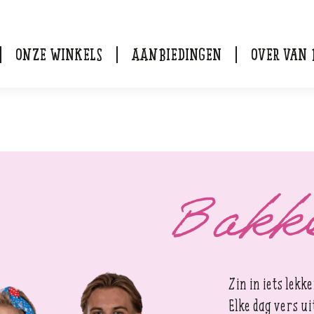
Onze winkels
Aanbiedingen
Over van 
Bakke
Zin in iets lekk
Elke dag vers u