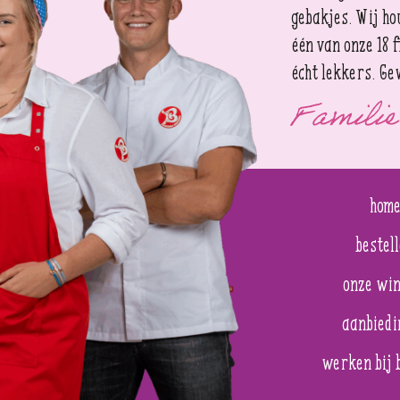
gebakjes. Wij ho
één van onze 18 f
écht lekkers. Ge
Familie
hom
bestel
onze win
aanbiedi
werken bij 