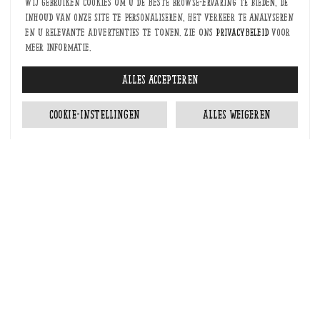
Wij gebruiken cookies om u de beste browse-ervaring te bieden, de
inhoud van onze site te personaliseren, het verkeer te analyseren
en u relevante advertenties te tonen. Zie ons
privacybeleid
voor
Spelt eierkoeken
meer informatie.
Alles accepteren
Cookie-instellingen
Alles weigeren
BEKIJK IN DE WEBSHOP
Bakkerij Bekkers
Zin in iets lekkers? Bakkerij Bekkers staat voor je klaar!
Elke dag vers uit de oven: van knapperige broden tot
onweerstaanbare gebakjes. Wij houden van bakken en dat merk
je aan alles. Loop binnen bij één van onze 18 filialen, voel de